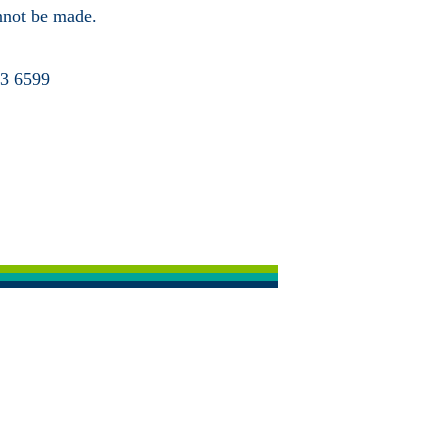
annot be made.
63 6599