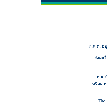
ก.ล.ต. อย
ส่งผลใ
หากต
หรือผ่า
The 