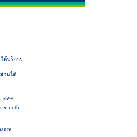
รให้บริการ
ส่วนได้
-6599
ec.or.th
nance