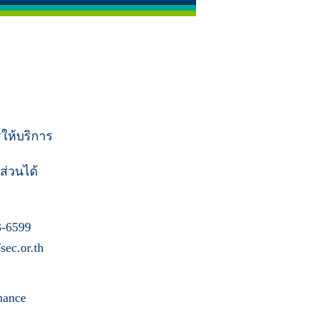
รให้บริการ
ส่วนได้
-6599
ec.or.th
nance