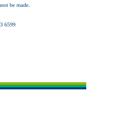
annot be made.
63 6599