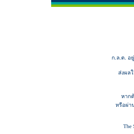
ก.ล.ต. อย
ส่งผลใ
หากต
หรือผ่า
The 