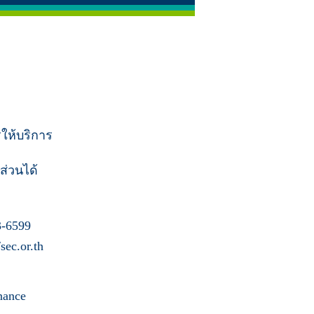
รให้บริการ
ส่วนได้
-6599
ec.or.th
nance