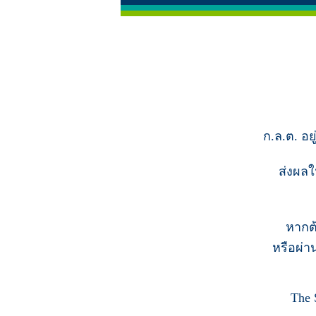
ก.ล.ต. อย
ส่งผลใ
หากต
หรือผ่า
The 