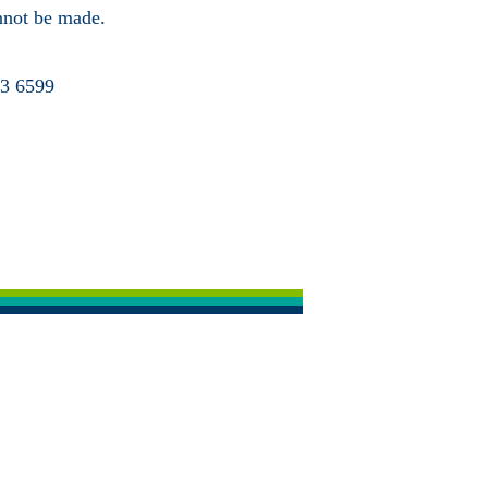
annot be made.
63 6599