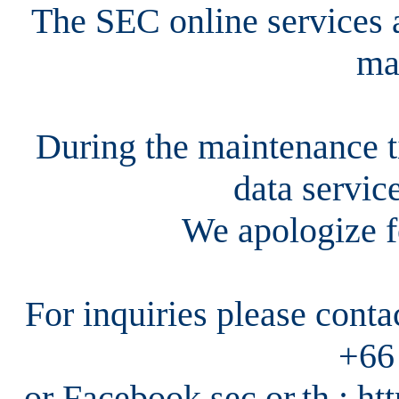
The SEC online services a
ma
During the maintenance ti
data servic
We apologize f
For inquiries please cont
+66
or Facebook sec.or.th : h