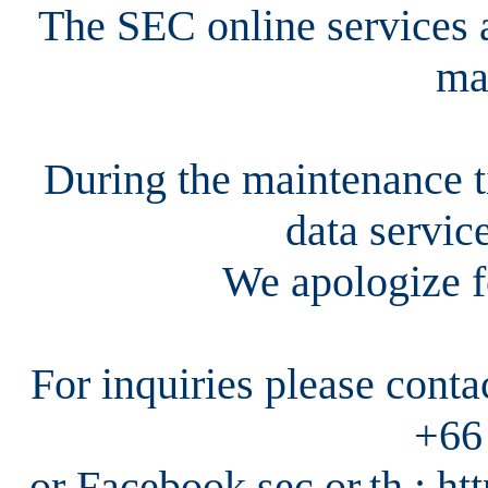
The SEC online services a
ma
During the maintenance ti
data servic
We apologize f
For inquiries please cont
+66
or Facebook sec.or.th : h