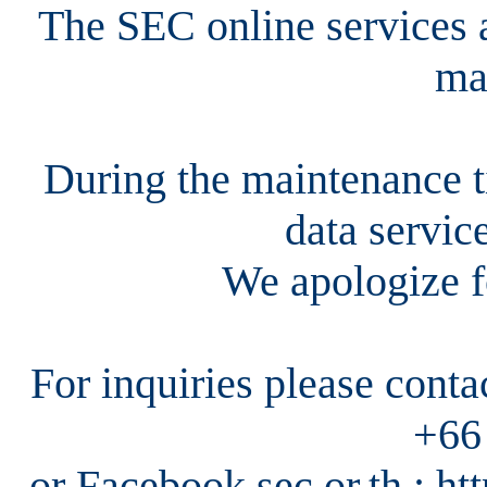
The SEC online services a
ma
During the maintenance ti
data servic
We apologize f
For inquiries please cont
+66
or Facebook sec.or.th : h