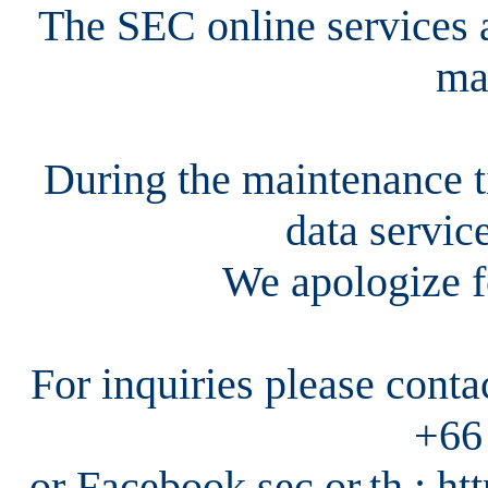
The SEC online services a
ma
During the maintenance ti
data servic
We apologize f
For inquiries please cont
+66
or Facebook sec.or.th : h