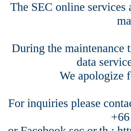
The SEC online services a
ma
During the maintenance ti
data servic
We apologize f
For inquiries please cont
+66
or Facebook sec.or.th : h