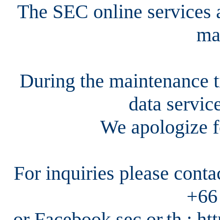
The SEC online services a
ma
During the maintenance ti
data servic
We apologize f
For inquiries please cont
+66
or Facebook sec.or.th : h