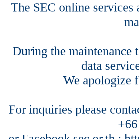
The SEC online services a
ma
During the maintenance ti
data servic
We apologize f
For inquiries please cont
+66
or Facebook sec.or.th : h