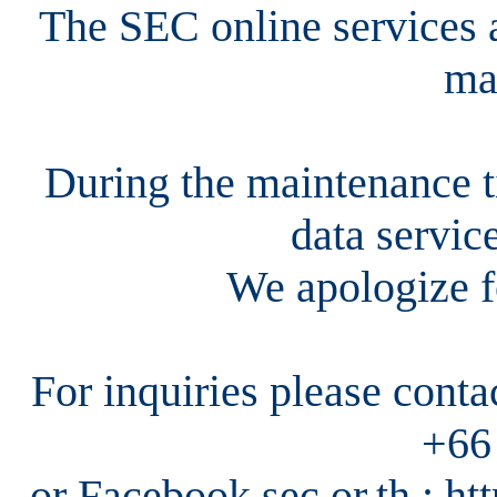
The SEC online services a
ma
During the maintenance ti
data servic
We apologize f
For inquiries please cont
+66
or Facebook sec.or.th : h