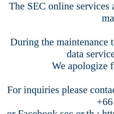
The SEC online services a
ma
During the maintenance ti
data servic
We apologize f
For inquiries please cont
+66
or Facebook sec.or.th : h