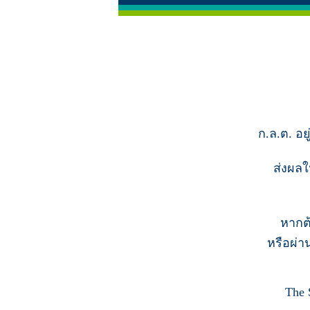
ก.ล.ต. อย
ส่งผลใ
หากต
หรือผ่า
The 