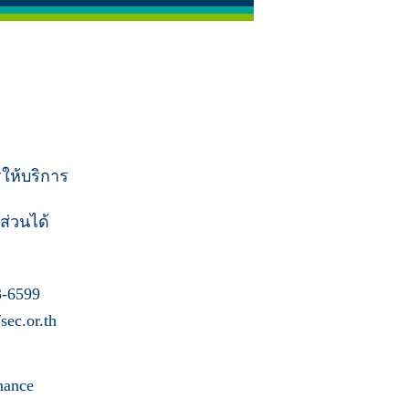
รให้บริการ
ส่วนได้
-6599
ec.or.th
nance