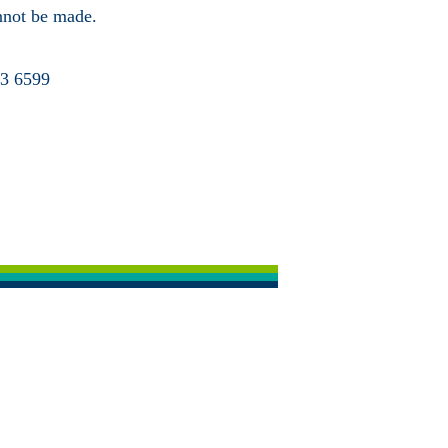
annot be made.
63 6599