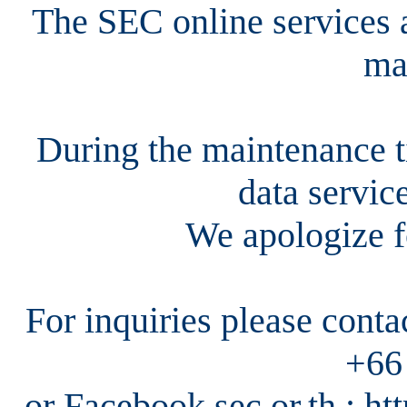
The SEC online services a
ma
During the maintenance ti
data servic
We apologize f
For inquiries please cont
+66
or Facebook sec.or.th : h