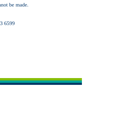
annot be made.
63 6599