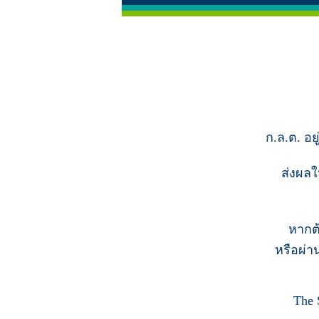
ก.ล.ต. อย
ส่งผลใ
หากต
หรือผ่า
The 