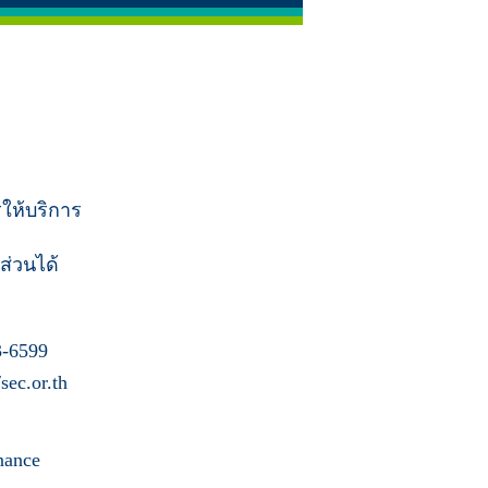
รให้บริการ
ส่วนได้
-6599
ec.or.th
nance