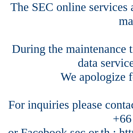
The SEC online services a
ma
During the maintenance ti
data servic
We apologize f
For inquiries please cont
+66
or Facebook sec.or.th : h