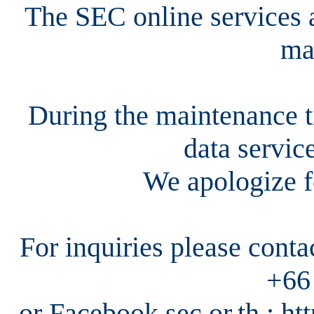
The SEC online services a
ma
During the maintenance ti
data servic
We apologize f
For inquiries please cont
+66
or Facebook sec.or.th : h