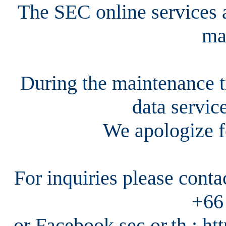
The SEC online services a
ma
During the maintenance ti
data servic
We apologize f
For inquiries please cont
+66
or Facebook sec.or.th : h