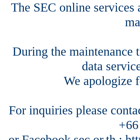
The SEC online services a
ma
During the maintenance ti
data servic
We apologize f
For inquiries please cont
+66
or Facebook sec.or.th : h