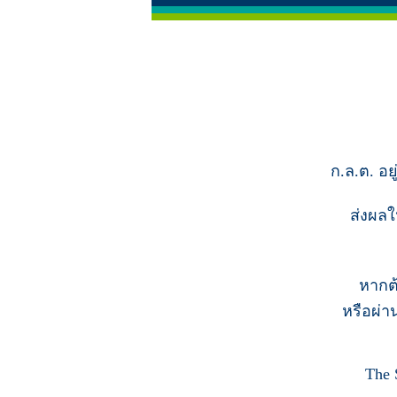
ก.ล.ต. อย
ส่งผลใ
หากต
หรือผ่า
The 