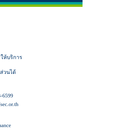
รให้บริการ
ส่วนได้
-6599
ec.or.th
nance