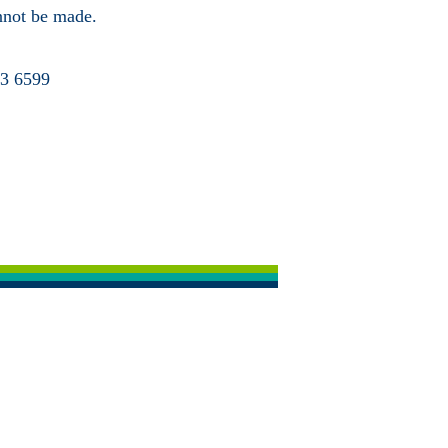
annot be made.
63 6599