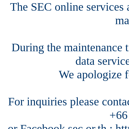
The SEC online services a
ma
During the maintenance ti
data servic
We apologize f
For inquiries please cont
+66
or Facebook sec.or.th : h