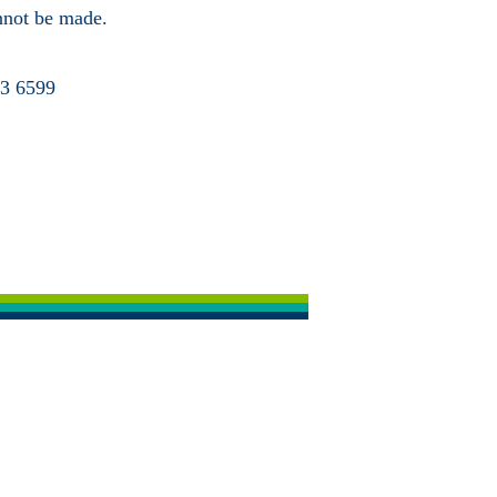
annot be made.
63 6599