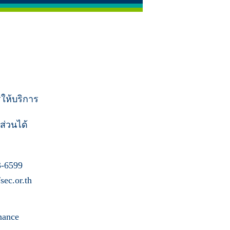
รให้บริการ
ส่วนได้
-6599
ec.or.th
nance