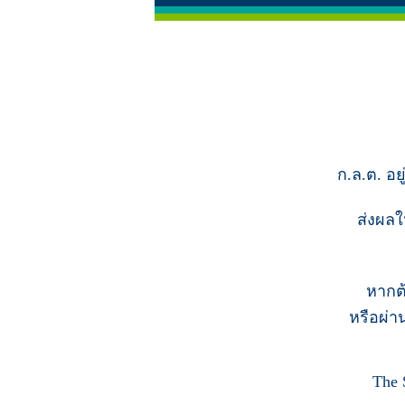
ก.ล.ต. อย
ส่งผลใ
หากต
หรือผ่า
The 