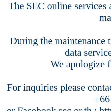
The SEC online services a
ma
During the maintenance ti
data servic
We apologize f
For inquiries please cont
+66
or Facebook sec.or.th : h