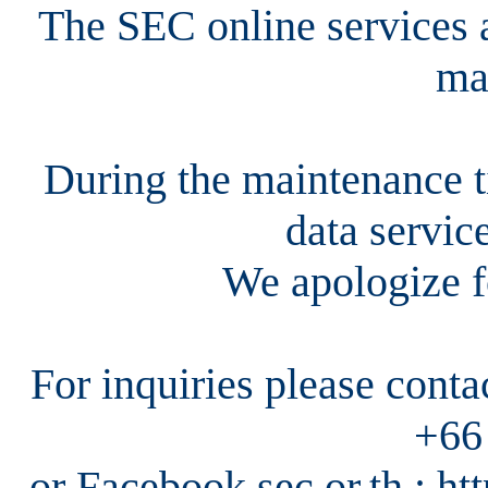
The SEC online services a
ma
During the maintenance ti
data servic
We apologize f
For inquiries please cont
+66
or Facebook sec.or.th : h