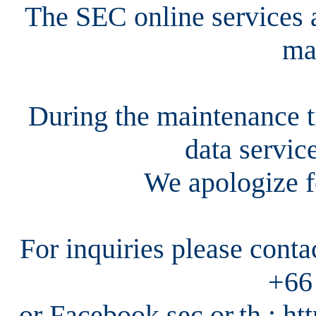
The SEC online services a
ma
During the maintenance ti
data servic
We apologize f
For inquiries please cont
+66
or Facebook sec.or.th : h