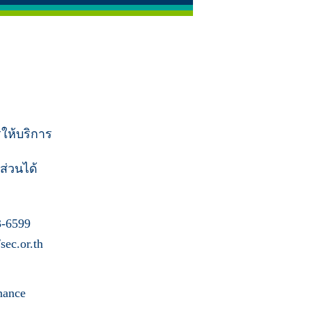
รให้บริการ
ส่วนได้
-6599
ec.or.th
nance