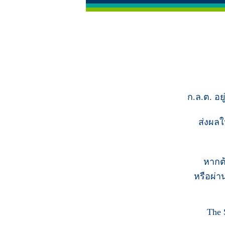
ก.ล.ต. อย
ส่งผลใ
หากต
หรือผ่า
The 