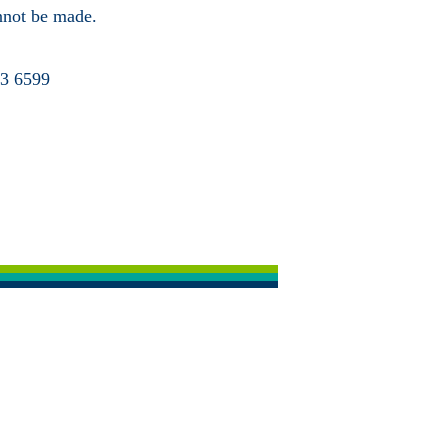
annot be made.
63 6599