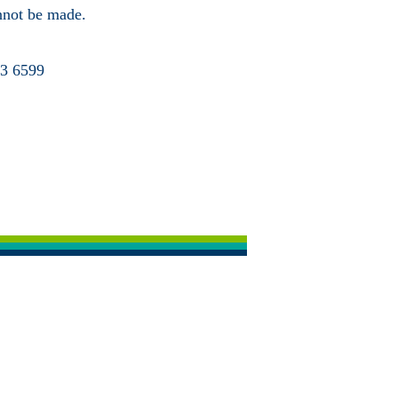
annot be made.
63 6599