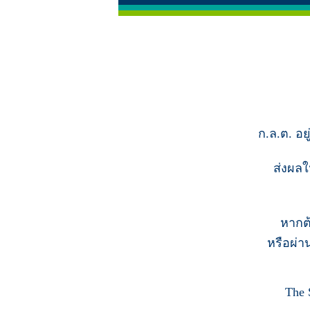
ก.ล.ต. อย
ส่งผลใ
หากต
หรือผ่า
The 