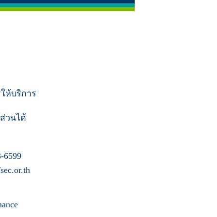
รให้บริการ
ส่วนได้
-6599
ec.or.th
nance