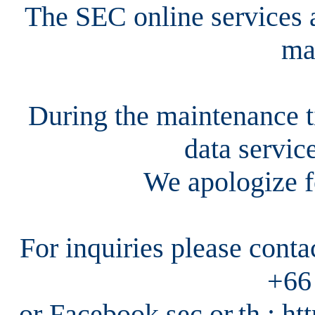
The SEC online services a
ma
During the maintenance ti
data servic
We apologize f
For inquiries please cont
+66
or Facebook sec.or.th : h