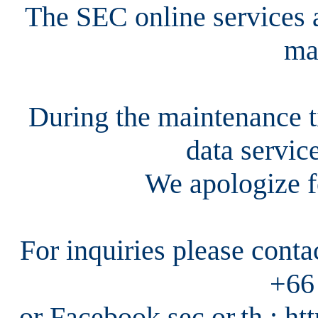
The SEC online services a
ma
During the maintenance ti
data servic
We apologize f
For inquiries please cont
+66
or Facebook sec.or.th : h