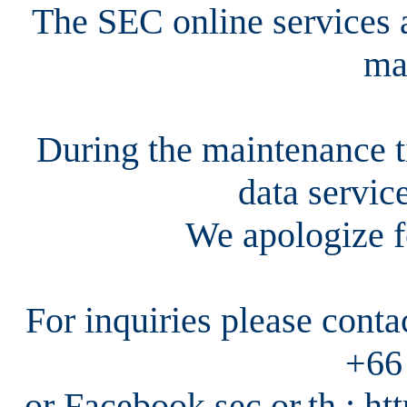
The SEC online services a
ma
During the maintenance ti
data servic
We apologize f
For inquiries please cont
+66
or Facebook sec.or.th : h