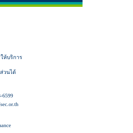
รให้บริการ
ส่วนได้
-6599
ec.or.th
nance