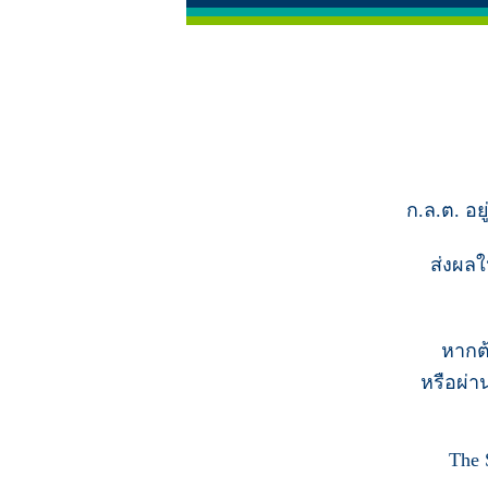
ก.ล.ต. อย
ส่งผลใ
หากต
หรือผ่า
The 