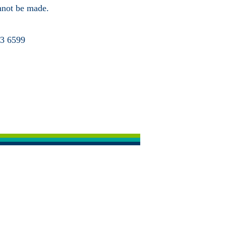
annot be made.
63 6599