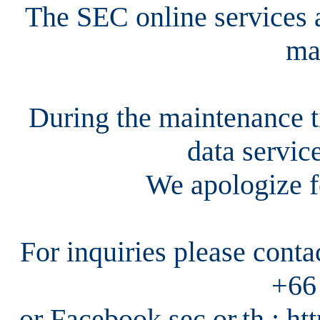
The SEC online services a
ma
During the maintenance ti
data servic
We apologize f
For inquiries please cont
+66
or Facebook sec.or.th : h