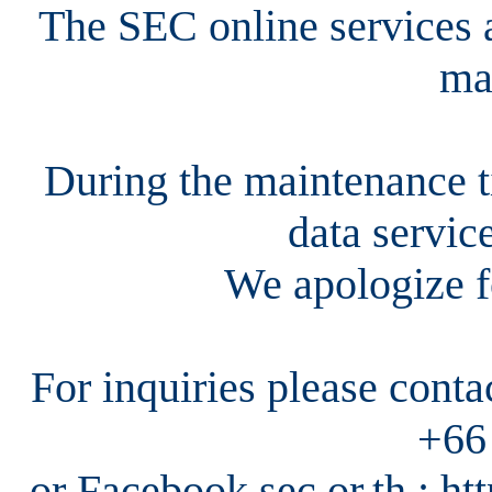
The SEC online services a
ma
During the maintenance ti
data servic
We apologize f
For inquiries please cont
+66
or Facebook sec.or.th : h