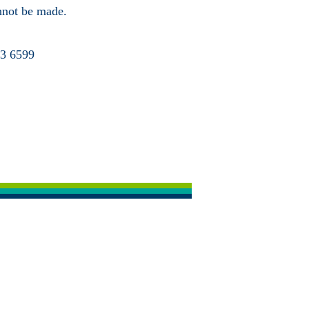
annot be made.
63 6599