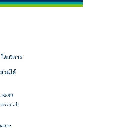
รให้บริการ
ส่วนได้
-6599
ec.or.th
nance