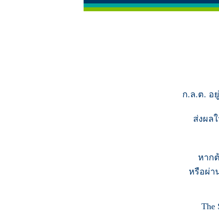
ก.ล.ต. อย
ส่งผลใ
หากต
หรือผ่า
The 