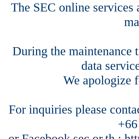
The SEC online services a
ma
During the maintenance ti
data servic
We apologize f
For inquiries please cont
+66
or Facebook sec.or.th : h