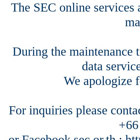
The SEC online services a
ma
During the maintenance ti
data servic
We apologize f
For inquiries please cont
+66
or Facebook sec.or.th : h