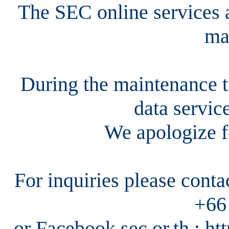
The SEC online services a
ma
During the maintenance ti
data servic
We apologize f
For inquiries please cont
+66
or Facebook sec.or.th : h