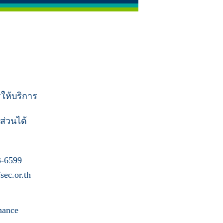
รให้บริการ
ส่วนได้
-6599
ec.or.th
nance