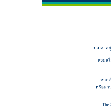
ก.ล.ต. อย
ส่งผลใ
หากต
หรือผ่า
The 