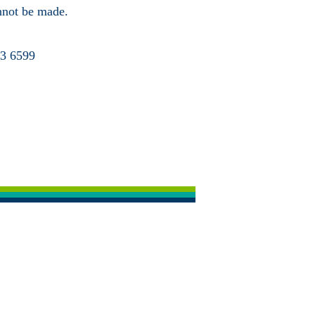
annot be made.
63 6599