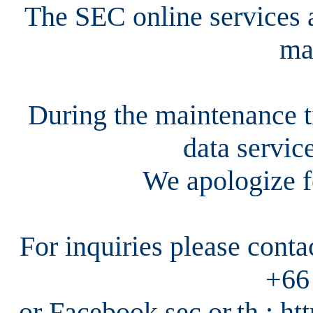
The SEC online services a
ma
During the maintenance ti
data servic
We apologize f
For inquiries please cont
+66
or Facebook sec.or.th : h