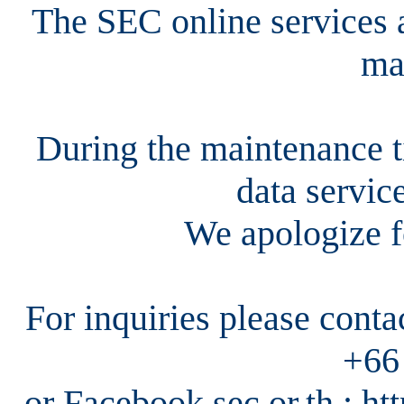
The SEC online services a
ma
During the maintenance ti
data servic
We apologize f
For inquiries please cont
+66
or Facebook sec.or.th : h