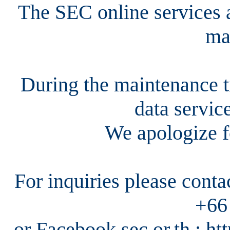
The SEC online services a
ma
During the maintenance ti
data servic
We apologize f
For inquiries please cont
+66
or Facebook sec.or.th : h