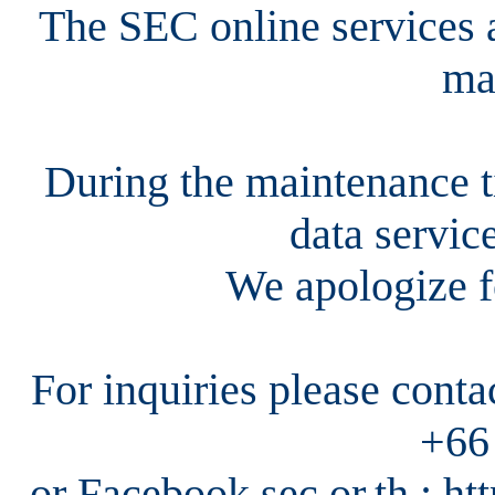
The SEC online services a
ma
During the maintenance ti
data servic
We apologize f
For inquiries please cont
+66
or Facebook sec.or.th : h