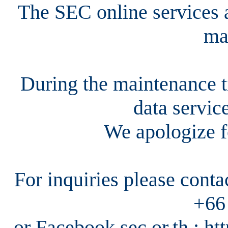
The SEC online services a
ma
During the maintenance ti
data servic
We apologize f
For inquiries please cont
+66
or Facebook sec.or.th : h