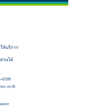
รให้บริการ
ส่วนได้
-6599
ec.or.th
nance