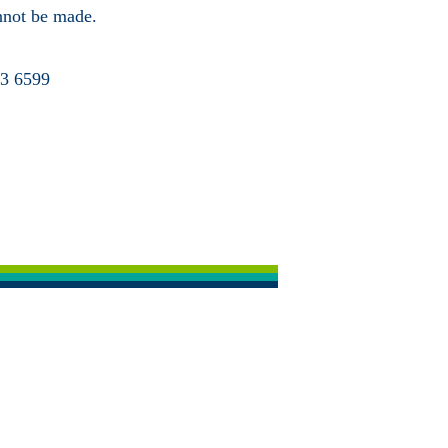
annot be made.
63 6599