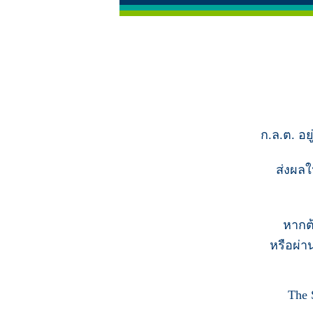
ก.ล.ต. อย
ส่งผลใ
หากต
หรือผ่า
The 