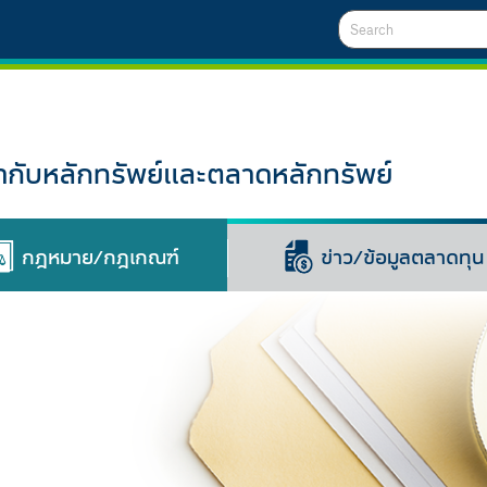
Search
ับหลักทรัพย์และตลาดหลักทรัพย์
กฎหมาย/กฎเกณฑ์
ข่าว/ข้อมูลตลาดทุน