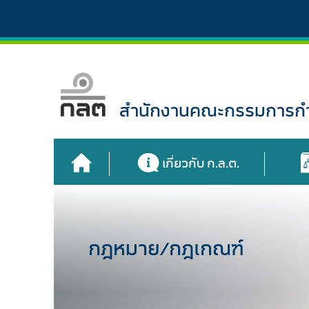
สำนักงานคณะกรรมการกำก
เกี่ยวกับ ก.ล.ต.
กฎหมาย/กฎเกณฑ์