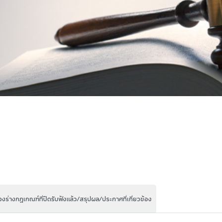
ร่างกฎเกณฑ์ที่ปิดรับฟังแล้ว/สรุปผล/ประกาศที่เกี่ยวข้อง