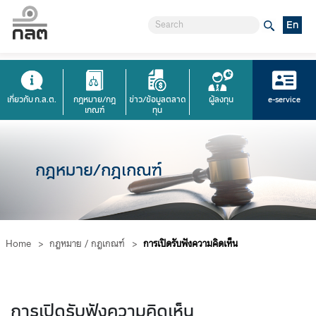
En
เกี่ยวกับ ก.ล.ต.
กฎหมาย/กฎ
ข่าว/ข้อมูลตลาด
ผู้ลงทุน
e-service
เกณฑ์
ทุน
กฎหมาย/กฎเกณฑ์
Home
>
กฎหมาย / กฎเกณฑ์
>
การเปิดรับฟังความคิดเห็น
การเปิดรับฟังความคิดเห็น