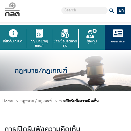
En
เกี่ยวกับ ก.ล.ต.
กฎหมาย/กฎ
ข่าว/ข้อมูลตลาด
ผู้ลงทุน
e-service
เกณฑ์
ทุน
กฎหมาย/กฎเกณฑ์
Home
>
กฎหมาย / กฎเกณฑ์
>
การเปิดรับฟังความคิดเห็น
การเปิดรับฟังความคิดเห็น