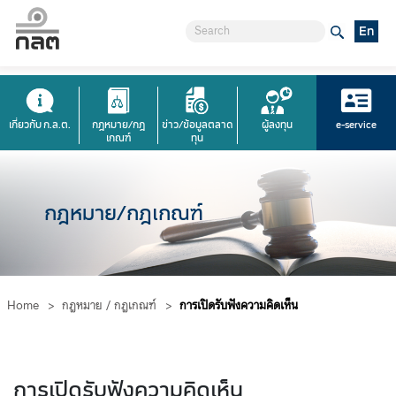
En
เกี่ยวกับ ก.ล.ต.
กฎหมาย/กฎ
ข่าว/ข้อมูลตลาด
ผู้ลงทุน
e-service
เกณฑ์
ทุน
กฎหมาย/กฎเกณฑ์
Home
>
กฎหมาย / กฎเกณฑ์
>
การเปิดรับฟังความคิดเห็น
การเปิดรับฟังความคิดเห็น