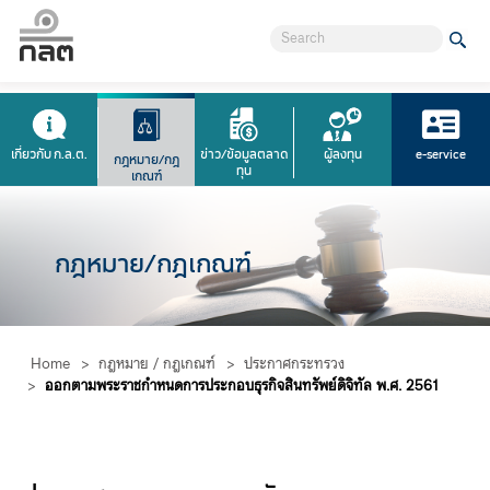
เกี่ยวกับ ก.ล.ต.
ข่าว/ข้อมูลตลาด
ผู้ลงทุน
e-service
กฎหมาย/กฎ
ทุน
เกณฑ์
กฎหมาย/กฎเกณฑ์
Home
>
กฎหมาย / กฎเกณฑ์
>
ประกาศกระทรวง
>
ออกตามพระราชกำหนดการประกอบธุรกิจสินทรัพย์ดิจิทัล พ.ศ. 2561